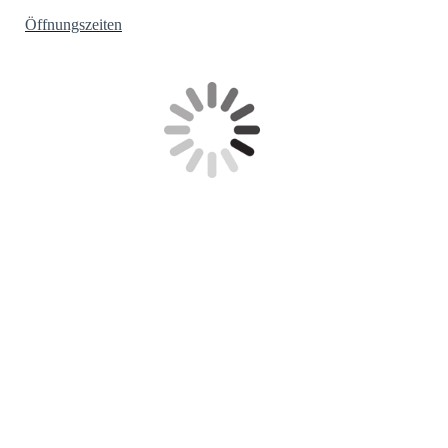
Öffnungszeiten
Geschäft Philipp-Reis-Str. 10
Ausstellungsfläche Holtkötter-Leuchten
Ausstellungsfläche Holtkötter-Leuchten
Ausstellungsfläche Holtkötter-Leuchten